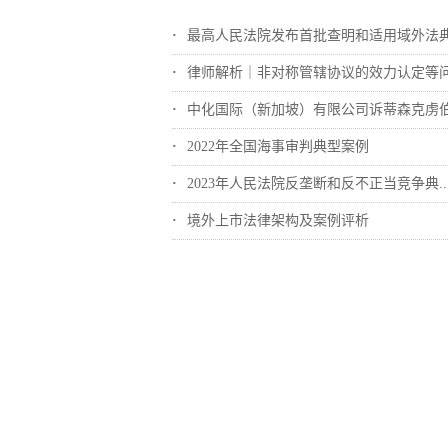
最高人民法院发布首批查明和适用域外法典型..
律师解析｜非对称管辖协议的效力认定等
中化国际（新加坡）有限公司诉蒂森克虏伯冶..
2022年全国海事审判典型案例
2023年人民法院反垄断和反不正当竞争典..
境外上市法律架构及案例评析