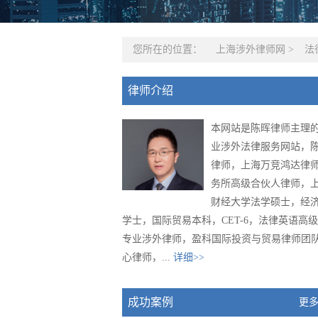
您所在的位置：
上海涉外律师网
>
法
律师介绍
本网站是陈晖律师主理
业涉外法律服务网站，
律师，上海万竞鸿达律
务所高级合伙人律师，
财经大学法学硕士，经
学士，国际贸易本科，CET-6，法律英语高
专业涉外律师，盈科国际投资与贸易律师团
心律师，...
详细>>
成功案例
更多