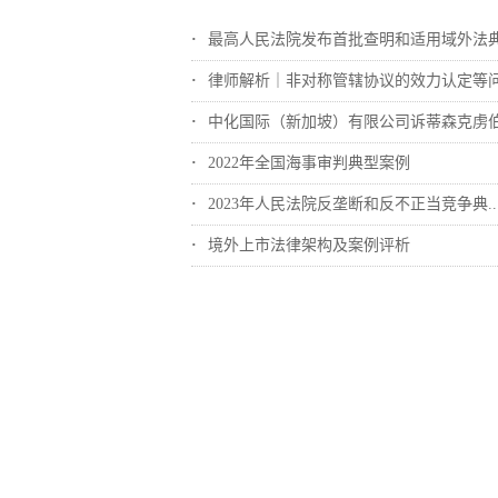
最高人民法院发布首批查明和适用域外法典型..
律师解析｜非对称管辖协议的效力认定等
中化国际（新加坡）有限公司诉蒂森克虏伯冶..
2022年全国海事审判典型案例
2023年人民法院反垄断和反不正当竞争典..
境外上市法律架构及案例评析