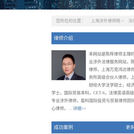
您所在的位置：
上海涉外律师网
>
法
律师介绍
本网站是陈晖律师主理
业涉外法律服务网站，
律师，上海万竞鸿达律
务所高级合伙人律师，
财经大学法学硕士，经
学士，国际贸易本科，CET-6，法律英语高
专业涉外律师，盈科国际投资与贸易律师团
心律师，...
详细>>
成功案例
更多