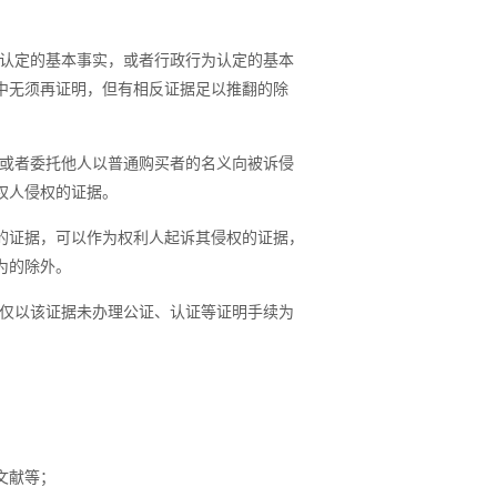
认定的基本事实，或者行政行为认定的基本
中无须再证明，但有相反证据足以推翻的除
或者委托他人以普通购买者的名义向被诉侵
权人侵权的证据。
的证据，可以作为权利人起诉其侵权的证据，
为的除外。
仅以该证据未办理公证、认证等证明手续为
文献等；