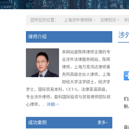
您所在的位置：
上海涉外律师网
>
法律知识
>
涉
涉
律师介绍
本网站是陈晖律师主理的专
业涉外法律服务网站，陈晖
律师，上海万竞鸿达律师事
务所高级合伙人律师，上海
财经大学法学硕士，经济学
学士，国际贸易本科，CET-6，法律英语高级，
专业涉外律师，盈科国际投资与贸易律师团队核
们
心律师，...
详细>>
别
成功案例
更多+
自