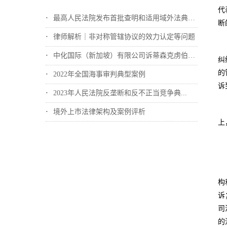
代
最高人民法院发布首批查明和适用域外法典型...
断
律师解析｜非对称管辖协议的效力认定等问题
中化国际（新加坡）有限公司诉蒂森克虏伯冶...
纠
的
2022年全国海事审判典型案例
诉
2023年人民法院反垄断和反不正当竞争典...
境外上市法律架构及案例评析
上
构
诉
司
的