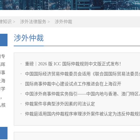
律知识
>
涉外法律服务
>
涉外仲裁
涉外仲裁
的专
重磅｜2026 版 ICC 国际仲裁规则中文版正式发布！
陈晖
师事
中国国际经济贸易仲裁委员会适用《联合国国际贸易法委员会
上海
国际商事仲裁中心建设试点工作推进会在上海召开
济学
中国涉外商事仲裁实务指引——​中国内地与香港、澳门特区、
级，
仲裁案件非典型涉外因素的司法认定
队核
仲裁庭适用国内仲裁程序审理涉外案件被认定为违反仲裁规