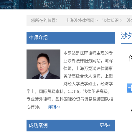
您所在的位置：
上海涉外律师网
>
法律知识
>
涉
涉
律师介绍
本网站是陈晖律师主理的专
业涉外法律服务网站，陈晖
律师，上海万竞鸿达律师事
务所高级合伙人律师，上海
财经大学法学硕士，经济学
学士，国际贸易本科，CET-6，法律英语高级，
专业涉外律师，盈科国际投资与贸易律师团队核
心律师，...
详细>>
成功案例
更多+