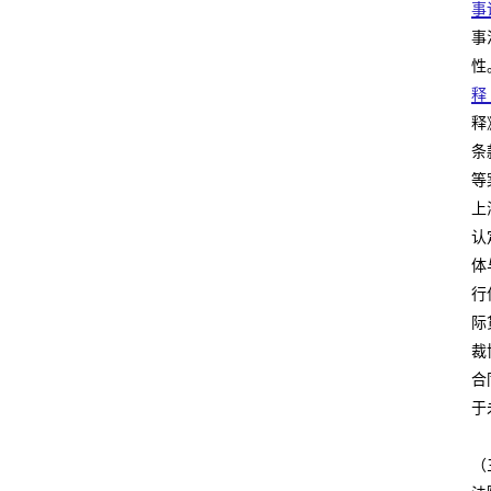
事
事
性
释
释
条
等
上
认
体
行
际
裁
合
于
（