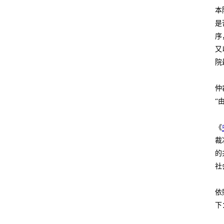
本
是
序
又
院
仲
“
《
裁
的
社
依
下