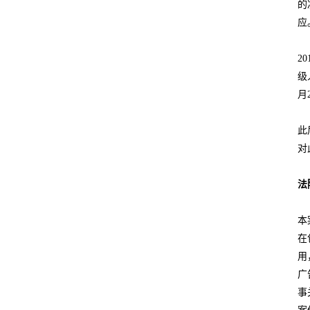
的
应
2
级
月
此
对
法
本
在
用
广
事