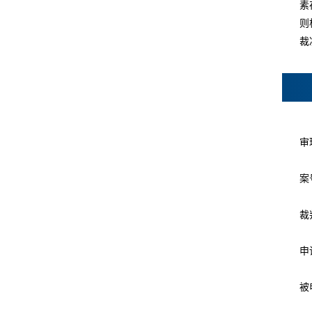
素
则
裁
审
案
裁
申
被