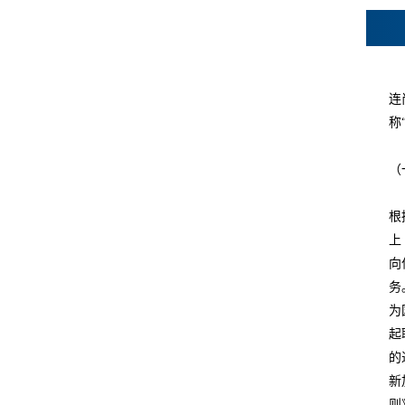
连
称
（
根
上
向
务
为
起
的
新
则