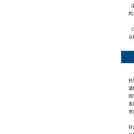
（
的
（
以
针
请
同
系
市
针