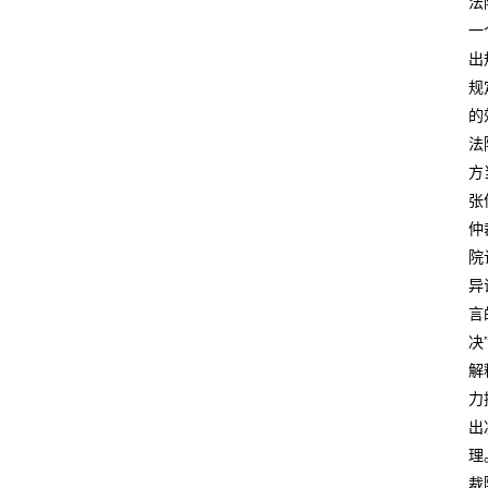
法
一
出
规
的
法
方
张
仲
院
异
言
决
解
力
出
理
裁