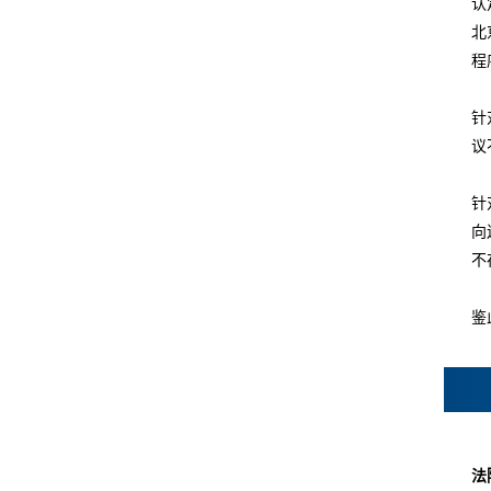
认
北
程
针
议
针
向
不
鉴
法