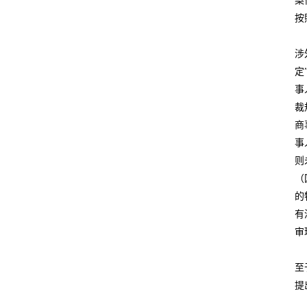
案
按
涉
定
事
裁
商
事
则
（
的
有
审
至
提