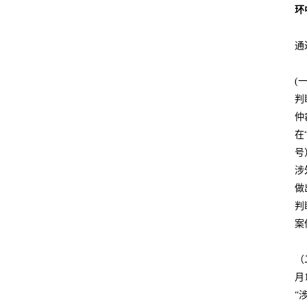
环
通
(
判
仲
在
号
涉
做
判
案
（
月
“