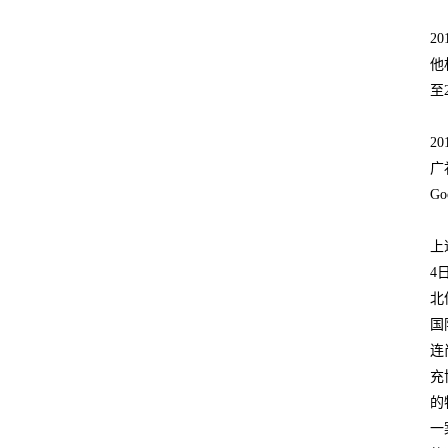
2
他
至
2
广
G
上
4
北
国
连
充
的
一