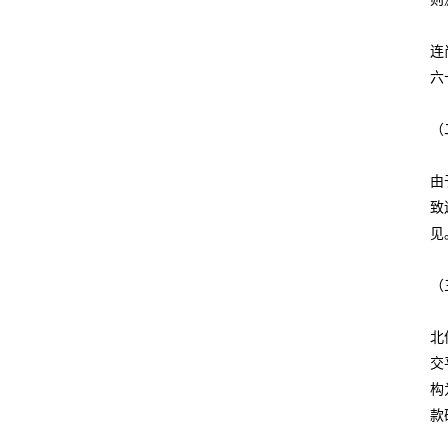
连
六
（
由
致
见
（
北
交
构
款