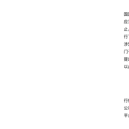
国
应
止
行
涉
门
提
以
行
公
平