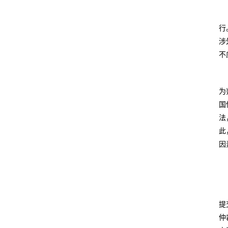
行
涉
不
为
国
法
此
因
提
仲