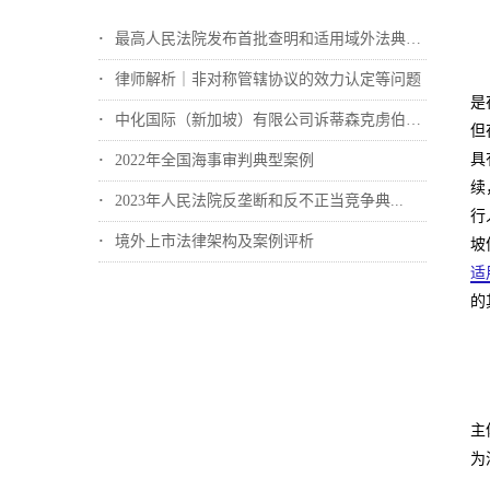
最高人民法院发布首批查明和适用域外法典型...
律师解析｜非对称管辖协议的效力认定等问题
是
中化国际（新加坡）有限公司诉蒂森克虏伯冶...
但
具
2022年全国海事审判典型案例
续
2023年人民法院反垄断和反不正当竞争典...
行
境外上市法律架构及案例评析
坡
适
的
主
为