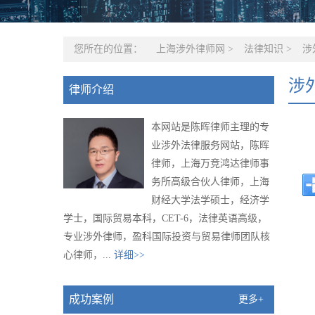
您所在的位置：
上海涉外律师网
>
法律知识
>
涉
涉
律师介绍
本网站是陈晖律师主理的专
业涉外法律服务网站，陈晖
律师，上海万竞鸿达律师事
务所高级合伙人律师，上海
财经大学法学硕士，经济学
学士，国际贸易本科，CET-6，法律英语高级，
专业涉外律师，盈科国际投资与贸易律师团队核
心律师，...
详细>>
成功案例
更多+