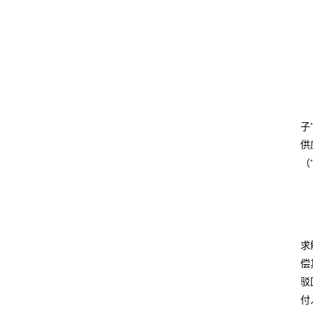
子
供
（
求
偿
驳
付