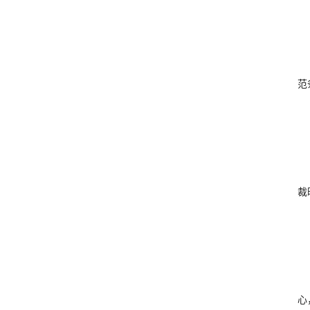
范
裁
心