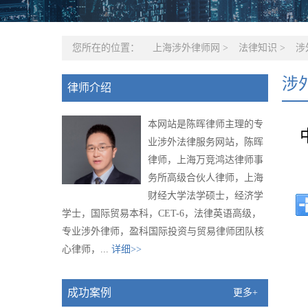
您所在的位置：
上海涉外律师网
>
法律知识
>
涉
涉
律师介绍
本网站是陈晖律师主理的专
业涉外法律服务网站，陈晖
律师，上海万竞鸿达律师事
务所高级合伙人律师，上海
财经大学法学硕士，经济学
学士，国际贸易本科，CET-6，法律英语高级，
专业涉外律师，盈科国际投资与贸易律师团队核
心律师，...
详细>>
成功案例
更多+