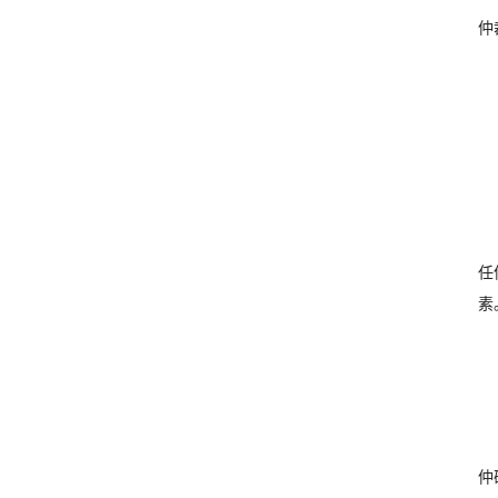
仲
任
素
仲