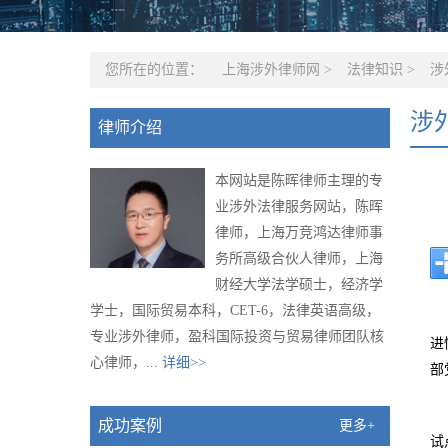
您所在的位置：
上海涉外律师网
>
法律知识
>
涉
涉
律师介绍
本网站是陈晖律师主理的专
业涉外法律服务网站，陈晖
律师，上海万竞鸿达律师事
务所高级合伙人律师，上海
财经大学法学硕士，经济学
学士，国际贸易本科，CET-6，法律英语高级，
专业涉外律师，盈科国际投资与贸易律师团队核
进
心律师，...
详细>>
部
成功案例
更多+
试