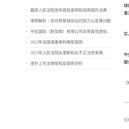
球
最高人民法院发布首批查明和适用域外法典型...
事
律师解析｜非对称管辖协议的效力认定等问题
中化国际（新加坡）有限公司诉蒂森克虏伯冶...
实
2022年全国海事审判典型案例
2023年人民法院反垄断和反不正当竞争典...
中
服
境外上市法律架构及案例评析
（
载