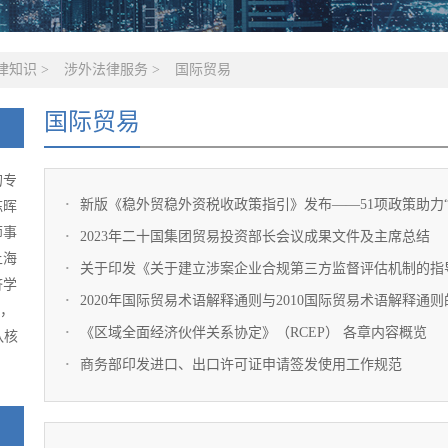
律知识
>
涉外法律服务
>
国际贸易
国际贸易
的专
新版《稳外贸稳外资税收政策指引》发布——51项政策助力“
陈晖
师事
2023年二十国集团贸易投资部长会议成果文件及主席总结
上海
关于印发《关于建立涉案企业合规第三方监督评估机制的指
济学
2020年国际贸易术语解释通则与2010国际贸易术语解释通
级，
《区域全面经济伙伴关系协定》（RCEP） 各章内容概览
队核
商务部印发进口、出口许可证申请签发使用工作规范